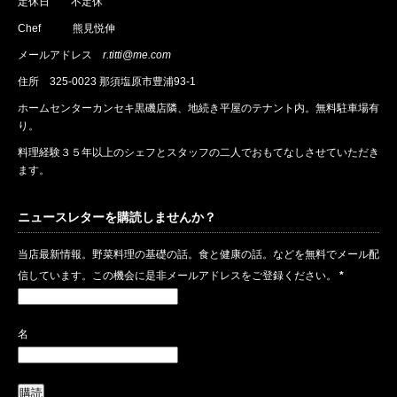
定休日 不定休
Chef 熊見悦伸
メールアドレス
r.titti@me.com
住所
325-0023 那須塩原市豊浦93-1
ホームセンターカンセキ黒磯店隣、地続き平屋のテナント内。無料駐車場有
り。
料理経験３５年以上のシェフとスタッフの二人でおもてなしさせていただき
ます。
ニュースレターを購読しませんか？
当店最新情報。野菜料理の基礎の話。食と健康の話。などを無料でメール配
信しています。この機会に是非メールアドレスをご登録ください。
*
名