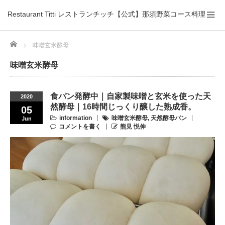
Restaurant Titti レストランチッチ【公式】那須野菜コース料理
Home
味噌玄米酵母
味噌玄米酵母
食パン発酵中｜自家製味噌と玄米を使った天
2020
然酵母｜16時間じっくり醸した熟成香。
05
information
味噌玄米酵母
,
天然酵母パン
Jun
コメントを書く
熊見 悦伸