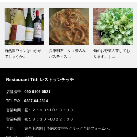
自然派ワインはいかが
兵庫明石 タコ煮込み
旬のお野菜入荷してお
でしょうか…
パスティス…
ります。｜…
Restaurant Titti レストランチッチ
店舗携帯
090-9106-0521
TEL FAX
0287-64-2314
営業時間 昼１２：００〜LO１３：３０
営業時間 夜１８：３０〜LO２２：００
予約
完全予約制｜
予約
の文字をクリック
予約
フォームへ。