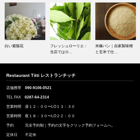
フレッシュローリエ：
米糠パン｜自家製味噌
シェリービネガー風味
当店ではロ…
と玄米で仕…
トマト煮
Restaurant Titti レストランチッチ
店舗携帯
090-9106-0521
TEL FAX
0287-64-2314
営業時間 昼１２：００〜LO１３：３０
営業時間 夜１８：３０〜LO２２：００
予約
完全予約制｜
予約
の文字をクリック
予約
フォームへ。
定休日 不定休