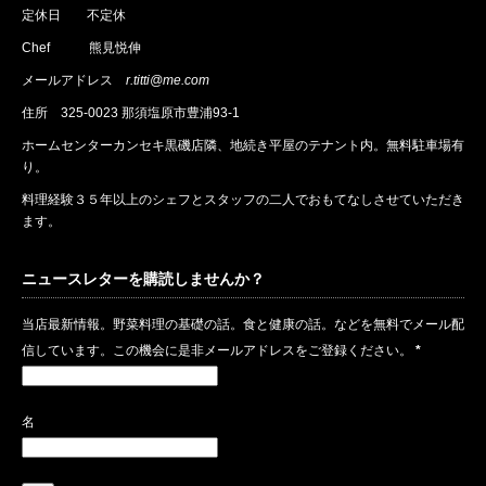
定休日 不定休
Chef 熊見悦伸
メールアドレス
r.titti@me.com
住所
325-0023 那須塩原市豊浦93-1
ホームセンターカンセキ黒磯店隣、地続き平屋のテナント内。無料駐車場有
り。
料理経験３５年以上のシェフとスタッフの二人でおもてなしさせていただき
ます。
ニュースレターを購読しませんか？
当店最新情報。野菜料理の基礎の話。食と健康の話。などを無料でメール配
信しています。この機会に是非メールアドレスをご登録ください。
*
名