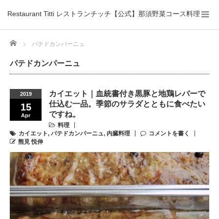
Restaurant Titti レストランチッチ【公式】那須野菜コース料理
Home
パテドカンパーニュ
パテドカンパーニュ
カイエット｜血統書付き黒豚と地鶏レバーで
2019
仕込む一品。季節のサラダとともに食べたい
15
ですね。
Apr
料理
カイエット
,
パテドカンパーニュ
,
内臓料理
コメントを書く
熊見 悦伸