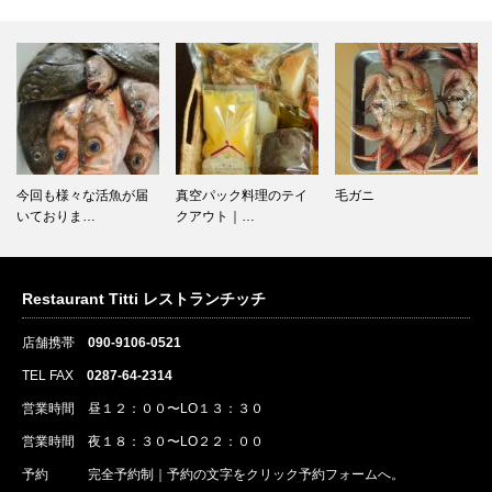
今回も様々な活魚が届
真空パック料理のテイ
毛ガニ
いておりま…
クアウト｜…
Restaurant Titti レストランチッチ
店舗携帯
090-9106-0521
TEL FAX
0287-64-2314
営業時間 昼１２：００〜LO１３：３０
営業時間 夜１８：３０〜LO２２：００
予約
完全予約制｜
予約
の文字をクリック
予約
フォームへ。