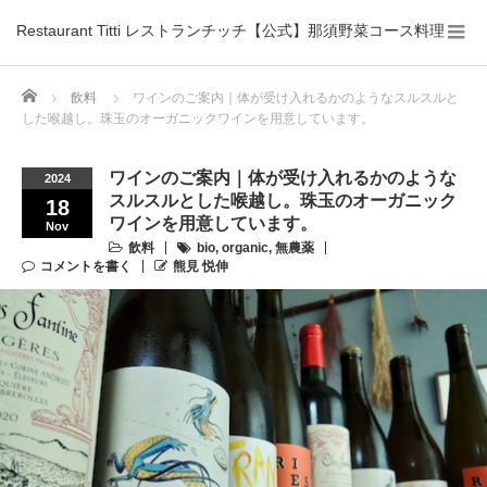
Restaurant Titti レストランチッチ【公式】那須野菜コース料理
Home
飲料
ワインのご案内｜体が受け入れるかのようなスルスルと
した喉越し。珠玉のオーガニックワインを用意しています。
ワインのご案内｜体が受け入れるかのような
2024
スルスルとした喉越し。珠玉のオーガニック
18
ワインを用意しています。
Nov
飲料
bio
,
organic
,
無農薬
コメントを書く
熊見 悦伸