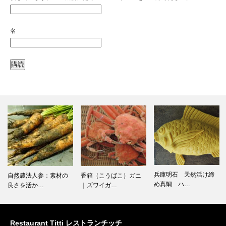
名
兵庫明石 天然活け締
自然農法人参：素材の
香箱（こうばこ）ガニ
め真鯛 ハ…
良さを活か…
｜ズワイガ…
Restaurant Titti レストランチッチ