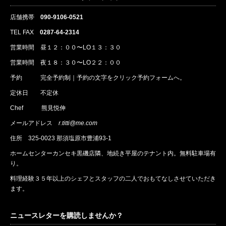
店舗携帯
090-9106-0521
TEL FAX
0287-64-2314
営業時間 昼１２：００〜LO１３：３０
営業時間 夜１８：３０〜LO２２：００
予約
完全予約制｜
予約
の文字をクリック
予約
フォームへ。
定休日 不定休
Chef 熊見悦伸
メールアドレス
r.titti@me.com
住所
325-0023 那須塩原市豊浦93-1
ホームセンターカンセキ黒磯店隣、地続き平屋のテナント内。無料駐車場有
り。
料理経験３５年以上のシェフとスタッフの二人でおもてなしさせていただき
ます。
ニュースレターを購読しませんか？