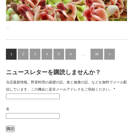
…
1
2
3
4
5
6
…
39
»
ニュースレターを購読しませんか？
当店最新情報。野菜料理の基礎の話。食と健康の話。などを無料でメール配
信しています。この機会に是非メールアドレスをご登録ください。
*
名