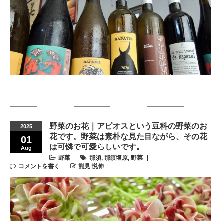
…
野菜のお花｜アピオスという豆科の野菜のお
2025
花です。野菜は素朴な見た目ながら、その花
01
は可憐で可愛らしいです。
Aug
野菜
那須
,
那須塩原
,
野菜
コメントを書く
熊見 悦伸