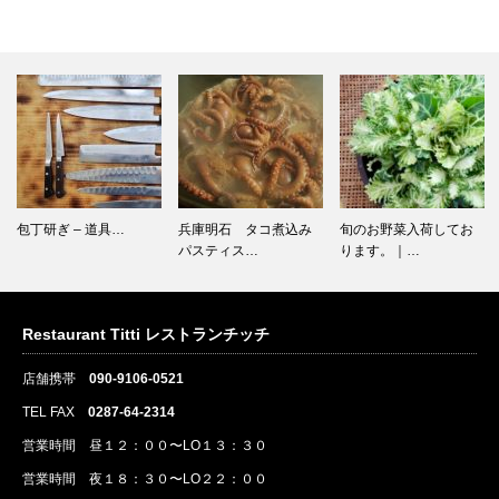
包丁研ぎ – 道具…
兵庫明石 タコ煮込み
旬のお野菜入荷してお
パスティス…
ります。｜…
Restaurant Titti レストランチッチ
店舗携帯
090-9106-0521
TEL FAX
0287-64-2314
営業時間 昼１２：００〜LO１３：３０
営業時間 夜１８：３０〜LO２２：００