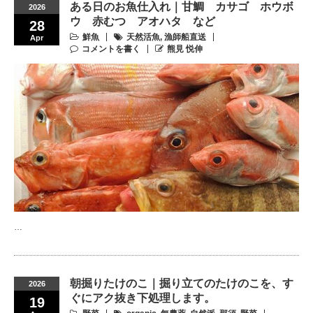
ある日のお魚仕入れ｜甘鯛 カサゴ ホウボ
2026
ウ 赤むつ アオハタ など
28
鮮魚
天然活魚
,
漁師船直送
Apr
コメントを書く
熊見 悦伸
…
朝掘りたけのこ｜掘り立てのたけのこを、す
2026
ぐにアク抜き下処理します。
19