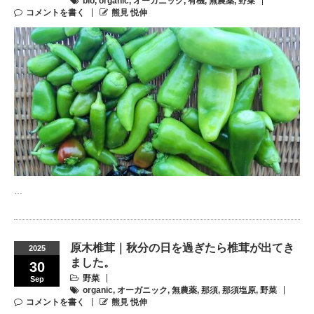
bio
,
organic
,
オーガニック
,
有機
,
無農薬
,
野菜
コメントを書く
熊見 悦伸
…
原木椎茸｜秋分の日を過ぎたら椎茸が出てき
2025
ました。
30
野菜
Sep
organic
,
オーガニック
,
無農薬
,
那須
,
那須塩原
,
野菜
コメントを書く
熊見 悦伸