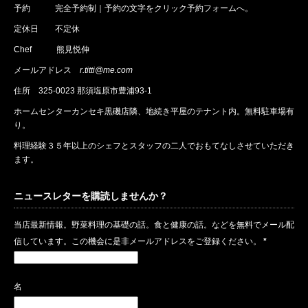
予約
完全予約制｜
予約
の文字をクリック
予約
フォームへ。
定休日 不定休
Chef 熊見悦伸
メールアドレス
r.titti@me.com
住所
325-0023 那須塩原市豊浦93-1
ホームセンターカンセキ黒磯店隣、地続き平屋のテナント内。無料駐車場有
り。
料理経験３５年以上のシェフとスタッフの二人でおもてなしさせていただき
ます。
ニュースレターを購読しませんか？
当店最新情報。野菜料理の基礎の話。食と健康の話。などを無料でメール配
信しています。この機会に是非メールアドレスをご登録ください。
*
名