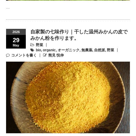
…
自家製の七味作り｜干した温州みかんの皮で
2026
みかん粉を作ります。
29
野菜
May
bio
,
organic
,
オーガニック
,
無農薬
,
自然派
,
野菜
コメントを書く
熊見 悦伸