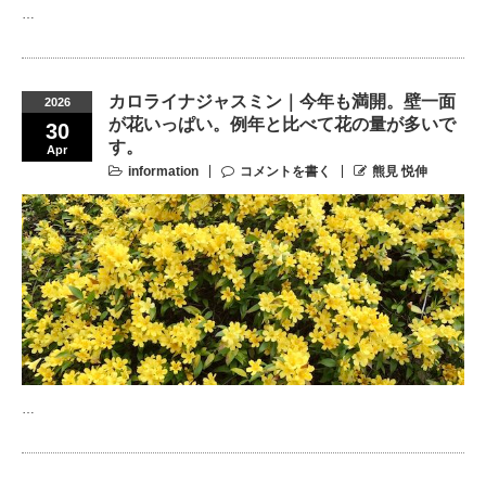
…
カロライナジャスミン｜今年も満開。壁一面
2026
が花いっぱい。例年と比べて花の量が多いで
30
す。
Apr
information
コメントを書く
熊見 悦伸
…