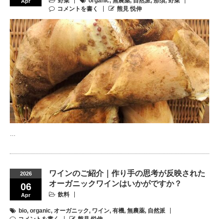
野菜
organic
,
無農薬
,
自然派
,
那須
,
野菜
Apr
コメントを書く
熊見 悦伸
…
ワインのご紹介｜作り手の思考が反映された
2026
オーガニックワインはいかがですか？
06
飲料
Apr
bio
,
organic
,
オーガニック
,
ワイン
,
有機
,
無農薬
,
自然派
コメントを書く
熊見 悦伸