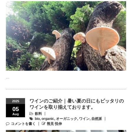
…
ワインのご紹介｜暑い夏の日にもピッタリの
2025
ワインを取り揃えております。
05
飲料
Aug
bio
,
organic
,
オーガニック
,
ワイン
,
自然派
コメントを書く
熊見 悦伸