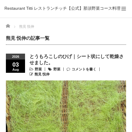
Restaurant Titti レストランチッチ【公式】那須野菜コース料理
Home
熊見 悦伸
熊見 悦伸の記事一覧
とうもろこしのひげ｜シート状にして乾燥さ
2026
せました。
03
野菜
野菜
コメントを書く
Aug
熊見 悦伸