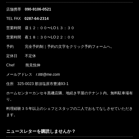
店舗携帯
090-9106-0521
TEL FAX
0287-64-2314
営業時間 昼１２：００〜LO１３：３０
営業時間 夜１８：３０〜LO２２：００
予約
完全予約制｜
予約
の文字をクリック
予約
フォームへ。
定休日 不定休
Chef 熊見悦伸
メールアドレス
r.titti@me.com
住所
325-0023 那須塩原市豊浦93-1
ホームセンターカンセキ黒磯店隣、地続き平屋のテナント内。無料駐車場有
り。
料理経験３５年以上のシェフとスタッフの二人でおもてなしさせていただき
ます。
ニュースレターを購読しませんか？