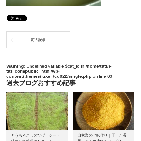
前の記事
Warning
: Undefined variable $cat_id in
/home/titti/r-
titti.com/public_html/wp-
content/themes/luxe_tcd022/single.php
on line
69
過去ブログおすすめ記事
とうもろこしのひげ｜シート
自家製の七味作り｜干した温