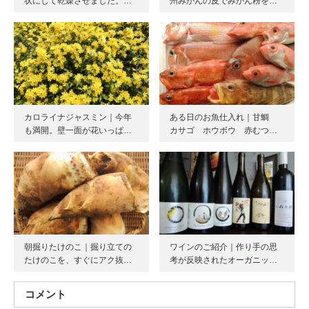
状にして乾燥させました。…
州みかんの皮でみかん粉を…
カロライナジャスミン｜今年
ある日のお魚仕入れ｜甘鯛
も満開。壁一面が花いっぱ…
カサゴ ホウボウ 赤むつ…
朝掘りたけのこ｜掘り立ての
ワインのご紹介｜作り手の思
たけのこを、すぐにアク抜…
考が反映されたオーガニッ…
コメント