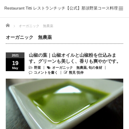
Restaurant Titti レストランチッチ【公式】那須野菜コース料理
Home
オーガニック 無農薬
オーガニック 無農薬
山椒の葉｜山椒オイルと山椒粉を仕込みま
2021
す。グリーンも美しく、香りも爽やかです。
19
野菜
オーガニック 無農薬
,
旬の食材
May
コメントを書く
熊見 悦伸