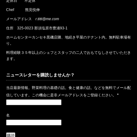
定休日 不定休
Chef 熊見悦伸
メールアドレス
r.titti@me.com
住所
325-0023 那須塩原市豊浦93-1
ホームセンターカンセキ黒磯店隣、地続き平屋のテナント内。無料駐車場有
り。
料理経験３５年以上のシェフとスタッフの二人でおもてなしさせていただき
ます。
ニュースレターを購読しませんか？
当店最新情報。野菜料理の基礎の話。食と健康の話。などを無料でメール配
信しています。この機会に是非メールアドレスをご登録ください。
*
名