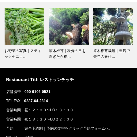
お野菜の写真｜スティ
原木椎茸｜秋分の日を
原木椎茸栽培｜当店で
ックセニョ…
過ぎたら椎…
去年の春仕…
Restaurant Titti レストランチッチ
店舗携帯
090-9106-0521
TEL FAX
0287-64-2314
営業時間 昼１２：００〜LO１３：３０
営業時間 夜１８：３０〜LO２２：００
予約
完全予約制｜
予約
の文字をクリック
予約
フォームへ。