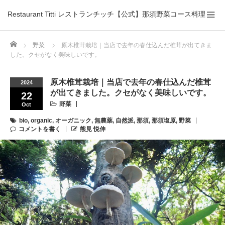
Restaurant Titti レストランチッチ【公式】那須野菜コース料理
Home
野菜
原木椎茸栽培｜当店で去年の春仕込んだ椎茸が出てきま
した。クセがなく美味しいです。
原木椎茸栽培｜当店で去年の春仕込んだ椎茸
2024
が出てきました。クセがなく美味しいです。
22
野菜
Oct
bio
,
organic
,
オーガニック
,
無農薬
,
自然派
,
那須
,
那須塩原
,
野菜
コメントを書く
熊見 悦伸