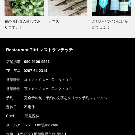
旬のお野菜入荷してお
カマス
こだわりワインはいか
ります。｜…
がでしょう…
Restaurant Titti レストランチッチ
店舗携帯
090-9106-0521
TEL FAX
0287-64-2314
営業時間 昼１２：００〜LO１３：３０
営業時間 夜１８：３０〜LO２２：００
予約
完全予約制｜
予約
の文字をクリック
予約
フォームへ。
定休日 不定休
Chef 熊見悦伸
メールアドレス
r.titti@me.com
住所
325-0023 那須塩原市豊浦93-1