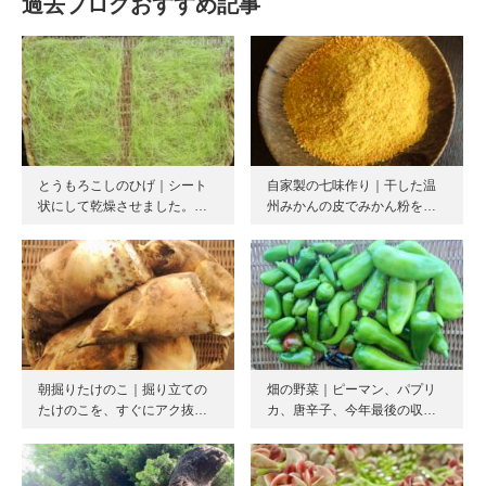
過去ブログおすすめ記事
とうもろこしのひげ｜シート
自家製の七味作り｜干した温
状にして乾燥させました。…
州みかんの皮でみかん粉を…
朝掘りたけのこ｜掘り立ての
畑の野菜｜ピーマン、パプリ
たけのこを、すぐにアク抜…
カ、唐辛子、今年最後の収…