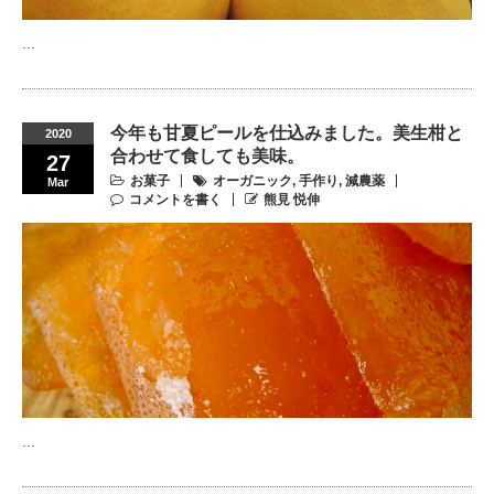
…
今年も甘夏ピールを仕込みました。美生柑と
2020
合わせて食しても美味。
27
お菓子
オーガニック
,
手作り
,
減農薬
Mar
コメントを書く
熊見 悦伸
…