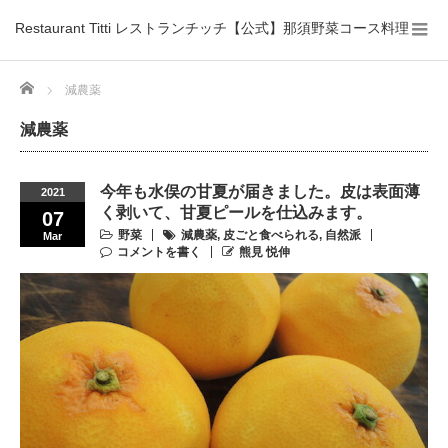
Restaurant Titti レストランチッチ【公式】那須野菜コース料理
Home
減農薬
減農薬
今年も水俣の甘夏が届きました。皮は表面薄
2021
く剥いて、甘夏ピールを仕込みます。
07
野菜
減農薬
,
皮ごと食べられる
,
自然派
Mar
コメントを書く
熊見 悦伸