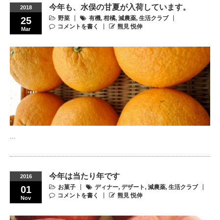
今年も、水俣の甘夏が入荷しています。
2018
野菜
有機
,
柑橘
,
減農薬
,
生活クラブ
25
コメントを書く
熊見 悦伸
Mar
…
今年は当たり年です
2016
お菓子
ディナー
,
デザート
,
減農薬
,
生活クラブ
01
コメントを書く
熊見 悦伸
Nov