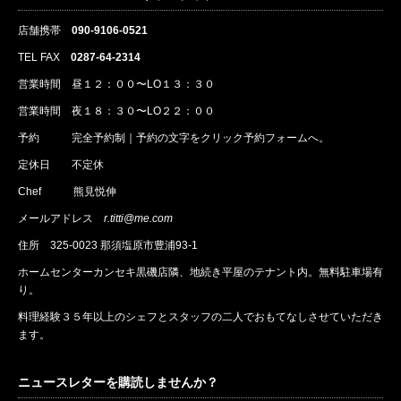
店舗携帯
090-9106-0521
TEL FAX
0287-64-2314
営業時間 昼１２：００〜LO１３：３０
営業時間 夜１８：３０〜LO２２：００
予約
完全予約制｜
予約
の文字をクリック
予約
フォームへ。
定休日 不定休
Chef 熊見悦伸
メールアドレス
r.titti@me.com
住所
325-0023 那須塩原市豊浦93-1
ホームセンターカンセキ黒磯店隣、地続き平屋のテナント内。無料駐車場有
り。
料理経験３５年以上のシェフとスタッフの二人でおもてなしさせていただき
ます。
ニュースレターを購読しませんか？