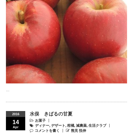
…
水俣 きばるの甘夏
2016
お菓子
14
ディナー
,
デザート
,
柑橘
,
減農薬
,
生活クラブ
Apr
コメントを書く
熊見 悦伸