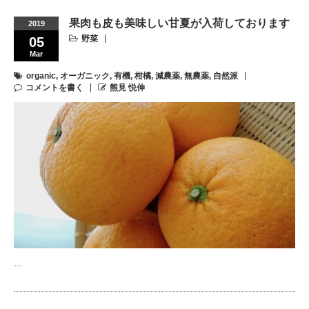
果肉も皮も美味しい甘夏が入荷しております
2019
野菜
05
Mar
organic
,
オーガニック
,
有機
,
柑橘
,
減農薬
,
無農薬
,
自然派
コメントを書く
熊見 悦伸
…