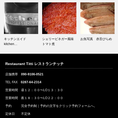
キッチンエイド
シェリービネガー風味
お魚写真 赤舌びらめ
kitchen…
トマト煮
Restaurant Titti レストランチッチ
店舗携帯
090-9106-0521
TEL FAX
0287-64-2314
営業時間 昼１２：００〜LO１３：３０
営業時間 夜１８：３０〜LO２２：００
予約
完全予約制｜
予約
の文字をクリック
予約
フォームへ。
定休日 不定休