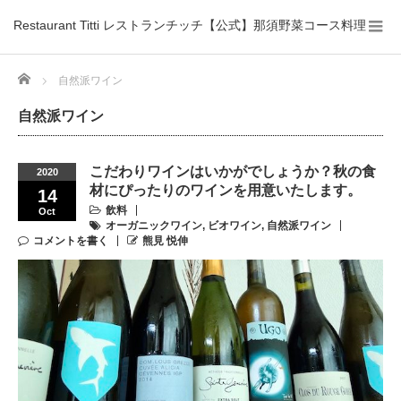
Restaurant Titti レストランチッチ【公式】那須野菜コース料理
Home
自然派ワイン
自然派ワイン
こだわりワインはいかがでしょうか？秋の食
2020
材にぴったりのワインを用意いたします。
14
飲料
Oct
オーガニックワイン
,
ビオワイン
,
自然派ワイン
コメントを書く
熊見 悦伸