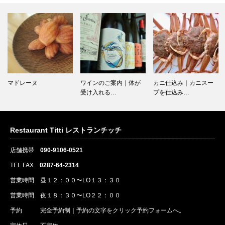
マドレーヌ
ワインのご案内｜体が
カニ仕込み｜カニスー
受け入れる…
プを仕込み…
Restaurant Titti レストランチッチ
店舗携帯
090-9106-0521
TEL FAX
0287-64-2314
営業時間 昼１２：００〜LO１３：３０
営業時間 夜１８：３０〜LO２２：００
予約
完全予約制｜
予約
の文字をクリック
予約
フォームへ。