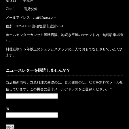
定休日 不定休
Chef 熊見悦伸
メールアドレス
r.titti@me.com
住所
325-0023 那須塩原市豊浦93-1
ホームセンターカンセキ黒磯店隣、地続き平屋のテナント内。無料駐車場有
り。
料理経験３５年以上のシェフとスタッフの二人でおもてなしさせていただき
ます。
ニュースレターを購読しませんか？
当店最新情報。野菜料理の基礎の話。食と健康の話。などを無料でメール配
信しています。この機会に是非メールアドレスをご登録ください。
*
名