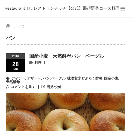
Restaurant Titti レストランチッチ【公式】那須野菜コース料理
Home
パン
パン
国産小麦 天然酵母パン ベーグル
2016
料理
28
Jan
ディナー
,
デザート
,
パン
,
ベーグル
,
味噌玄米どぶろく酵母
,
国産小麦
,
天然酵母
コメントを書く
熊見 悦伸