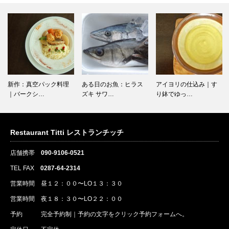
新作：真空パック料理
ある日のお魚：ヒラス
アイヨリの仕込み｜す
｜バークシ…
ズキ サワ…
り鉢でゆっ…
Restaurant Titti レストランチッチ
店舗携帯
090-9106-0521
TEL FAX
0287-64-2314
営業時間 昼１２：００〜LO１３：３０
営業時間 夜１８：３０〜LO２２：００
予約
完全予約制｜
予約
の文字をクリック
予約
フォームへ。