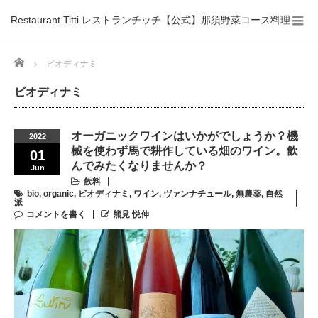
Restaurant Titti レストランチッチ【公式】那須野菜コース料理
Home
ビオディナミ
ビオディナミ
オーガニックワインはいかがでしょうか？機
2022
械を使わず馬で耕作している畑のワイン。飲
01
んでみたくなりませんか？
Jun
飲料
bio
,
organic
,
ビオディナミ
,
ワイン
,
ヴァンナチュール
,
無農薬
,
自然
派
コメントを書く
熊見 悦伸