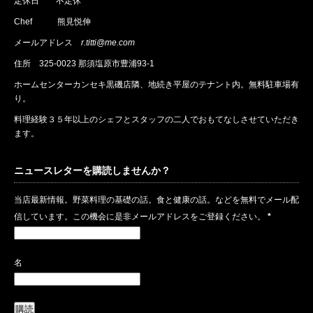
定休日 不定休
Chef 熊見悦伸
メールアドレス
r.titti@me.com
住所
325-0023 那須塩原市豊浦93-1
ホームセンターカンセキ黒磯店隣、地続き平屋のテナント内。無料駐車場有
り。
料理経験３５年以上のシェフとスタッフの二人でおもてなしさせていただき
ます。
ニュースレターを購読しませんか？
当店最新情報。野菜料理の基礎の話。食と健康の話。などを無料でメール配
信しています。この機会に是非メールアドレスをご登録ください。
*
名