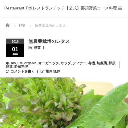
Restaurant Titti レストランチッチ【公式】那須野菜コース料理
Home
野菜
無農薬栽培のレタス
無農薬栽培のレタス
2016
野菜
01
Jun
bio
,
EM
,
organic
,
オーガニック
,
サラダ
,
ディナー
,
有機
,
無農薬
,
那須
,
野菜
,
野菜料理
コメントを書く
熊見 悦伸