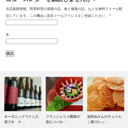
当店最新情報。野菜料理の基礎の話。食と健康の話。などを無料でメール配
信しています。この機会に是非メールアドレスをご登録ください。
*
名
オーガニックワイン入
フランジェリコ風味の
温州みかんのチュイル
荷です ナ…
杏仁ババロ…
｜果汁たっ…