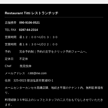
Restaurant Titti レストランチッチ
店舗携帯
090-9106-0521
TEL FAX
0287-64-2314
営業時間 昼１２：００〜LO１３：３０
営業時間 夜１８：３０〜LO２２：００
予約
完全予約制｜
予約
の文字をクリック
予約
フォームへ。
定休日 不定休
Chef 熊見悦伸
メールアドレス
r.titti@me.com
住所
325-0023 那須塩原市豊浦93-1
ホームセンターカンセキ黒磯店隣、地続き平屋のテナント内。無料駐車場有
り。
料理経験３５年以上のシェフとスタッフの二人でおもてなしさせていただき
ます。