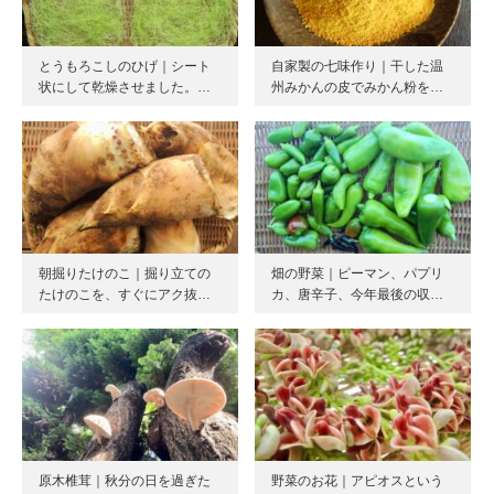
とうもろこしのひげ｜シート
自家製の七味作り｜干した温
状にして乾燥させました。…
州みかんの皮でみかん粉を…
朝掘りたけのこ｜掘り立ての
畑の野菜｜ピーマン、パプリ
たけのこを、すぐにアク抜…
カ、唐辛子、今年最後の収…
原木椎茸｜秋分の日を過ぎた
野菜のお花｜アピオスという