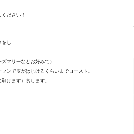
しください！
ウをし
ーズマリーなどお好みで）
ーブンで皮がはじけるくらいまでロースト。
に剥けます）食します。