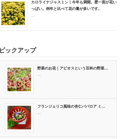
カロライナジャスミン｜今年も満開。壁一面が花い
っぱい。例年と比べて花の量が多いです。
…
ピックアップ
野菜のお花｜アピオスという豆科の野菜…
…
フランジェリコ風味の杏仁ババロア ミ…
…