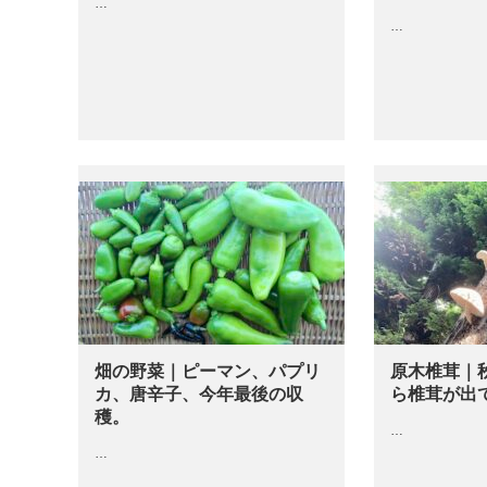
…
…
畑の野菜｜ピーマン、パプリ
原木椎茸｜
カ、唐辛子、今年最後の収
ら椎茸が出
穫。
…
…