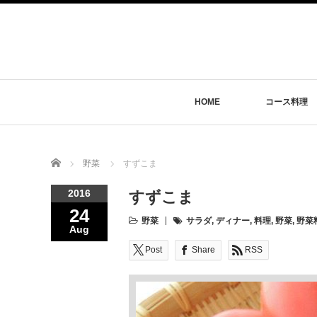
HOME
コース料理
Home
野菜
すずこま
2016
すずこま
24
野菜
サラダ
,
ディナー
,
料理
,
野菜
,
野菜
Aug
Post
Share
RSS