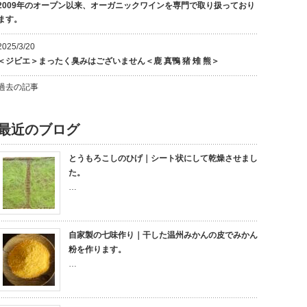
2009年のオープン以来、オーガニックワインを専門で取り扱っており
ます。
2025/3/20
＜ジビエ＞まったく臭みはございません＜鹿 真鴨 猪 雉 熊＞
過去の記事
最近のブログ
とうもろこしのひげ｜シート状にして乾燥させまし
た。
…
自家製の七味作り｜干した温州みかんの皮でみかん
粉を作ります。
…