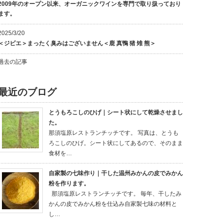
2009年のオープン以来、オーガニックワインを専門で取り扱っており
ます。
2025/3/20
＜ジビエ＞まったく臭みはございません＜鹿 真鴨 猪 雉 熊＞
過去の記事
最近のブログ
とうもろこしのひげ｜シート状にして乾燥させまし
た。
那須塩原レストランチッチです。 写真は、とうも
ろこしのひげ。シート状にしてあるので、そのまま
食材を…
自家製の七味作り｜干した温州みかんの皮でみかん
粉を作ります。
那須塩原レストランチッチです。 毎年、干したみ
かんの皮でみかん粉を仕込み自家製七味の材料と
し…