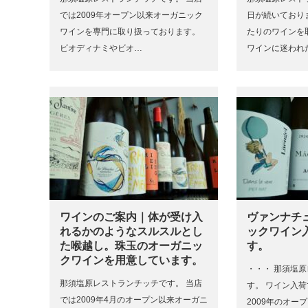
では2009年オープン以来オーガニック
日が続いており
ワインを専門に取り扱っております。
たりのワインを
ビオディナミやビオ…
ワインに迷われ
ワインのご案内｜体が受け入
ヴァンナチ
れるかのようなスルスルとし
ックワイン
た喉越し。珠玉のオーガニッ
す。
クワインを用意しています。
・・・ 那須塩
那須塩原レストランチッチです。 当店
す。 ワイン入荷
では2009年4月のオープン以来オーガニ
2009年のオー