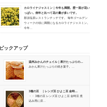
カロライナジャスミン｜今年も満開。壁一面が花い
っぱい。例年と比べて花の量が多いです。
那須塩原レストランチッチです。 毎年ゴールデン
ウィークの頃に満開になるカロライナジャスミン。
今年…
ピックアップ
温州みかんのチュイル｜果汁たっぷりの…
みかん果汁たっぷりの焼き菓子。…
3種の豆 ｜レンズ豆 ひよこ豆 金時…
・・ 3種の豆 レンズ豆 ひよこ豆 金時豆 煮
込み用に戻…