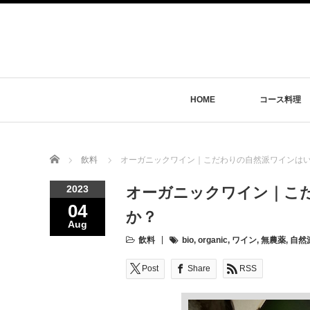
HOME
コース料理
Home
飲料
オーガニックワイン｜こだわりの自然派ワインは
2023
オーガニックワイン｜こ
04
か？
Aug
飲料
bio
,
organic
,
ワイン
,
無農薬
,
自然
Post
Share
RSS