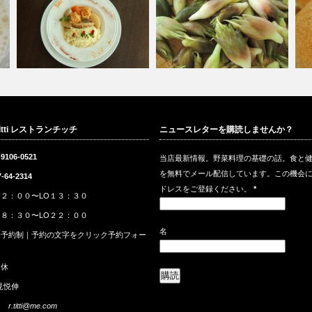
玄
新作：真空パック料理｜バーク
咲いている花も綺麗です｜茗荷
天
 Titti レストランチッチ
ニュースレターを購読しませんか？
シャー単一品…
｜食べ方。そ…
ろ
-9106-0521
当店最新情報。野菜料理の基礎の話。食と
を無料でメール配信しています。この機会
7-64-2314
ドレスをご登録ください。
*
２：００〜LO１３：３０
８：３０〜LO２２：００
名
全予約制｜
予約
の文字をクリック
予約
フォー
休
見悦伸
ス
r.titti@me.com