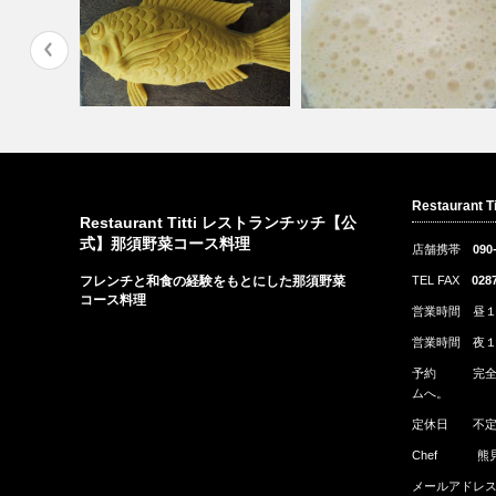
兵庫明石 天然活け締め真鯛
タイムの花
自家製天然酵母（那須塩原産
Restaurant
ハーブ塩包み…
米 自家製味…
Restaurant Titti レストランチッチ【公
式】那須野菜コース料理
店舗携帯
090
フレンチと和食の経験をもとにした那須野菜
TEL FAX
028
コース料理
営業時間 昼１
営業時間 夜１
予約
完
ムへ。
定休日 不定
Chef 熊
メールアドレ