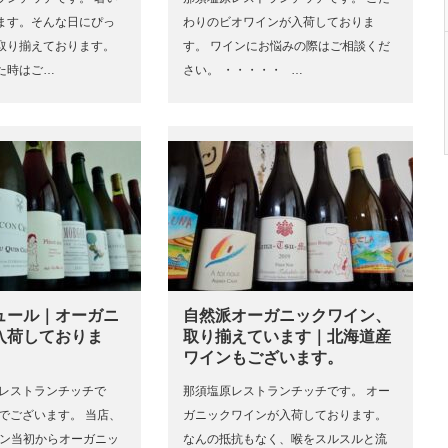
ます。そんな日にぴっ
わりのビオワインが入荷しておりま
取り揃えております。
す。 ワインにお悩みの際はご相談くだ
た時はご…
さい。 ・・・・・ …
ュール｜オーガニ
自然派オーガニックワイン、
入荷しておりま
取り揃えています｜北海道産
ワインもございます。
原レストランチッチで
那須塩原レストランチッチです。 オー
でございます。 当店、
ガニックワインが入荷しております。
プン当初からオーガニッ
なんの抵抗もなく、喉をスルスルと流