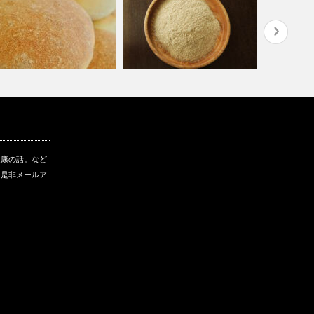
然酵母パン 味噌玄米どぶ
米糠パン｜自家製味噌と玄米で
原木椎茸｜
く酵母
仕込んだ酵母…
椎茸が出て
健康の話。など
に是非メールア