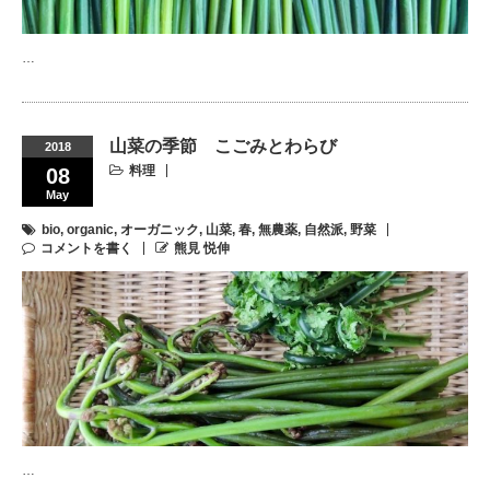
…
山菜の季節 こごみとわらび
2018
料理
08
May
bio
,
organic
,
オーガニック
,
山菜
,
春
,
無農薬
,
自然派
,
野菜
コメントを書く
熊見 悦伸
…