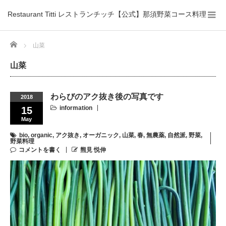
Restaurant Titti レストランチッチ【公式】那須野菜コース料理
Home
山菜
山菜
わらびのアク抜き後の写真です
2018
information
15
May
bio
,
organic
,
アク抜き
,
オーガニック
,
山菜
,
春
,
無農薬
,
自然派
,
野菜
,
野菜料理
コメントを書く
熊見 悦伸