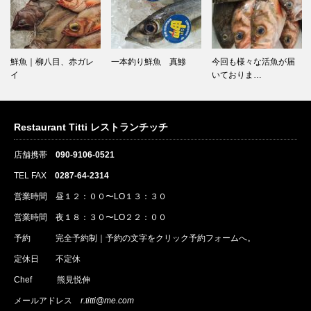
鮮魚｜柳八目、赤ガレ
一本釣り鮮魚 真鯵
今回も様々な活魚が届
イ
いておりま…
Restaurant Titti レストランチッチ
店舗携帯
090-9106-0521
TEL FAX
0287-64-2314
営業時間 昼１２：００〜LO１３：３０
営業時間 夜１８：３０〜LO２２：００
予約
完全予約制｜
予約
の文字をクリック
予約
フォームへ。
定休日 不定休
Chef 熊見悦伸
メールアドレス
r.titti@me.com