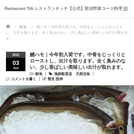
Restaurant Titti レストランチッチ【公式】那須野菜コース料理
Home
鮮魚
鱧ハモ｜今年初入荷です。中骨をじっくりとロースト
し、出汁を取ります。全く臭みのない、少し香ばしい美味しい出汁が取れま
す。
鱧ハモ｜今年初入荷です。中骨をじっくりと
2022
ローストし、出汁を取ります。全く臭みのな
03
い、少し香ばしい美味しい出汁が取れます。
Jun
鮮魚
漁師船直送 天然活魚
コメントを書く
熊見 悦伸