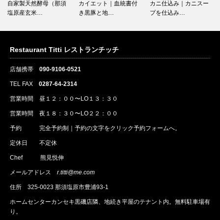
自家製天然酵母（那須
カイエット｜血統書付
カニ仕込み｜カニスー
塩原産玄米…
き黒豚と地…
プを仕込み…
Restaurant Titti レストランチッチ
店舗携帯
090-9106-0521
TEL FAX
0287-64-2314
営業時間 昼１２：００〜LO１３：３０
営業時間 夜１８：３０〜LO２２：００
予約
完全予約制｜
予約
の文字をクリック
予約
フォームへ。
定休日 不定休
Chef 熊見悦伸
メールアドレス
r.titti@me.com
住所
325-0023 那須塩原市豊浦93-1
ホームセンターカンセキ黒磯店隣、地続き平屋のテナント内。無料駐車場有
り。