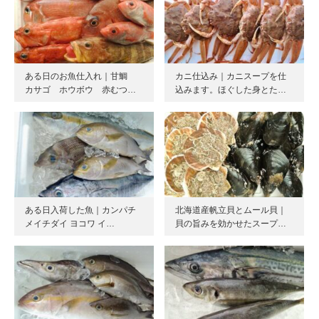
ある日のお魚仕入れ｜甘鯛
カニ仕込み｜カニスープを仕
カサゴ ホウボウ 赤むつ…
込みます。ほぐした身とた…
ある日入荷した魚｜カンパチ
北海道産帆立貝とムール貝｜
メイチダイ ヨコワ イ…
貝の旨みを効かせたスープ…