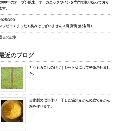
2009年のオープン以来、オーガニックワインを専門で取り扱っており
ます。
2025/3/20
＜ジビエ＞まったく臭みはございません＜鹿 真鴨 猪 雉 熊＞
過去の記事
最近のブログ
とうもろこしのひげ｜シート状にして乾燥させまし
た。
…
自家製の七味作り｜干した温州みかんの皮でみかん
粉を作ります。
…