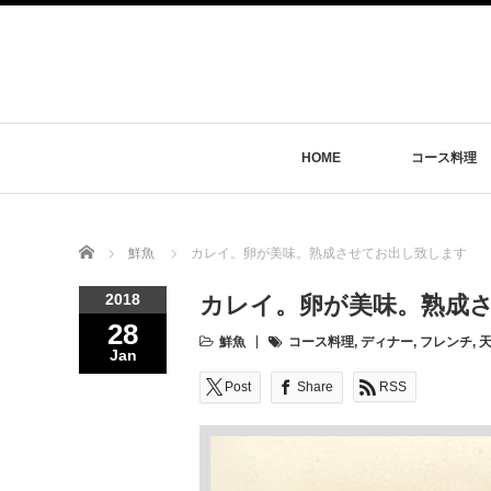
HOME
コース料理
Home
鮮魚
カレイ。卵が美味。熟成させてお出し致します
2018
カレイ。卵が美味。熟成
28
鮮魚
コース料理
,
ディナー
,
フレンチ
,
Jan
Post
Share
RSS