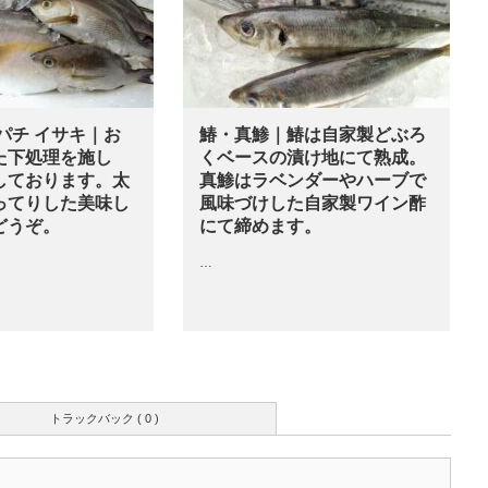
パチ イサキ｜お
鰆・真鯵｜鰆は自家製どぶろ
た下処理を施し
くベースの漬け地にて熟成。
しております。太
真鯵はラベンダーやハーブで
ってりした美味し
風味づけした自家製ワイン酢
どうぞ。
にて締めます。
…
トラックバック ( 0 )