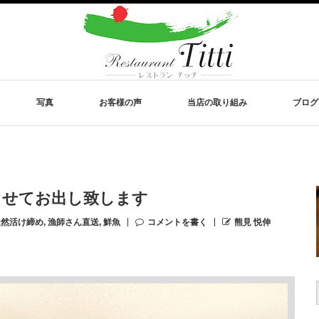
写真
お客様の声
当店の取り組み
ブログ
させてお出し致します
天然活け締め
,
漁師さん直送
,
鮮魚
コメントを書く
熊見 悦伸