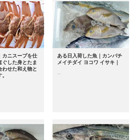
｜カニスープを仕
ある日入荷した魚｜カンパチ
ほぐした身とたま
メイチダイ ヨコワ イサキ｜
合わせた和え物と
…
す。