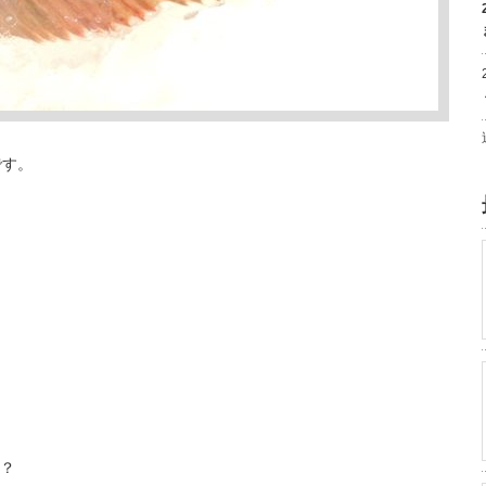
です。
？